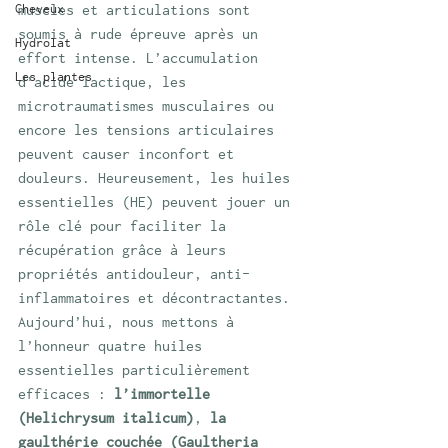
Cheveux
muscles et articulations sont 
soumis à rude épreuve après un 
Hydrolat
effort intense. L’accumulation 
Les plantes
d’acide lactique, les 
microtraumatismes musculaires ou 
encore les tensions articulaires 
peuvent causer inconfort et 
douleurs. Heureusement, les huiles 
essentielles (HE) peuvent jouer un 
rôle clé pour faciliter la 
récupération grâce à leurs 
propriétés antidouleur, anti-
inflammatoires et décontractantes. 
Aujourd’hui, nous mettons à 
l’honneur quatre huiles 
essentielles particulièrement 
efficaces : 
l’immortelle 
(Helichrysum italicum)
, 
la 
gaulthérie couchée (Gaultheria 