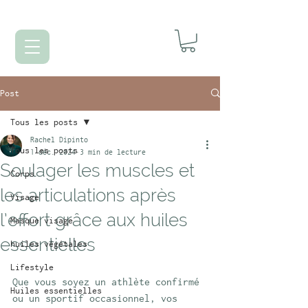
Post
Tous les posts
Rachel Dipinto
Tous les posts
1 déc. 2024
3 min de lecture
Soulager les muscles et
Corps
les articulations après
Visage
l’effort grâce aux huiles
Masque visage
essentielles
huiles végétales
Lifestyle
Que vous soyez un athlète confirmé 
Huiles essentielles
ou un sportif occasionnel, vos 