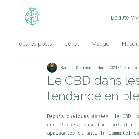
Beauté Viv
Tous les posts
Corps
Visage
Masqu
Huiles essentielles
Cheveux
Hydrol
Rachel Dipinto
6 déc. 2024
4 min de 
Le CBD dans les
tendance en ple
Depuis quelques années, le CBD, 
cosmétiques, suscitant autant d’
apaisantes et anti-inflammatoire