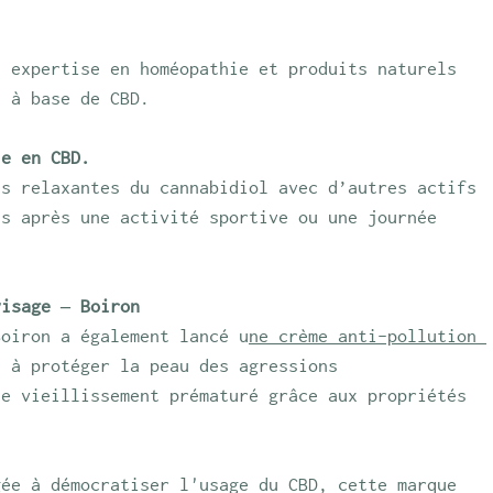
n expertise en homéopathie et produits naturels 
s à base de CBD. 
ie en CBD.
és relaxantes du cannabidiol avec d’autres actifs 
ns après une activité sportive ou une journée 
visage – Boiron
Boiron a également lancé u
ne crème anti-pollution 
e à protéger la peau des agressions 
le vieillissement prématuré grâce aux propriétés 
gée à démocratiser l'usage du CBD, cette marque 