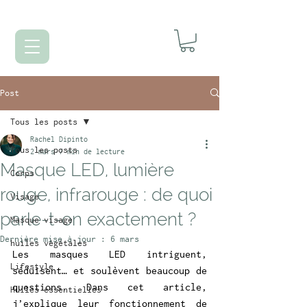
Post
Tous les posts
Rachel Dipinto
Tous les posts
2 mars
7 min de lecture
Masque LED, lumière
Corps
rouge, infrarouge : de quoi
Visage
parle-t-on exactement ?
Masque visage
Dernière mise à jour :
6 mars
huiles végétales
Les masques LED intriguent, 
Lifestyle
séduisent… et soulèvent beaucoup de 
questions. Dans cet article, 
Huiles essentielles
j’explique leur fonctionnement de 