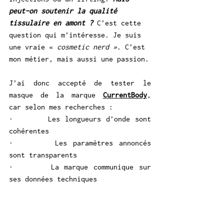
peut-on soutenir la qualité 
tissulaire en amont ? 
C’est cette 
question qui m’intéresse. Je suis 
une vraie « 
cosmetic nerd »
. C’est 
mon métier, mais aussi une passion.
J’ai donc accepté de tester le 
masque de la marque 
CurrentBody
, 
car selon mes recherches :
·       Les longueurs d’onde sont 
cohérentes
·       Les paramètres annoncés 
sont transparents
·       La marque communique sur 
ses données techniques
Au-delà de l’appareil lui-même, il 
était important pour moi de 