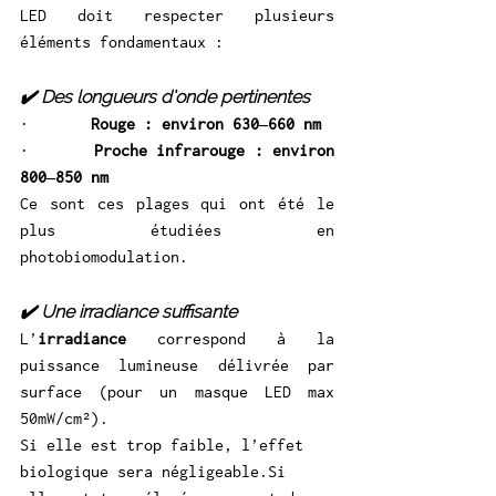
LED doit respecter plusieurs 
éléments fondamentaux :
✔️ Des longueurs d’onde pertinentes
·       
Rouge : environ 630–660 nm
·       
Proche infrarouge : environ 
800–850 nm
Ce sont ces plages qui ont été le 
plus étudiées en 
photobiomodulation.
✔️ Une irradiance suffisante
L’
irradiance
 correspond à la 
puissance lumineuse délivrée par 
surface (pour un masque LED max 
50mW/cm²).
Si elle est trop faible, l’effet 
biologique sera 
négligeable.Si