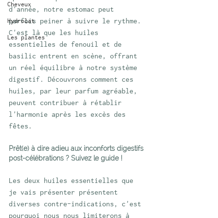
Cheveux
d'année, notre estomac peut 
parfois peiner à suivre le rythme. 
Hydrolat
C'est là que les huiles 
Les plantes
essentielles de fenouil et de 
basilic entrent en scène, offrant 
un réel équilibre à notre système 
digestif. Découvrons comment ces 
huiles, par leur parfum agréable, 
peuvent contribuer à rétablir 
l'harmonie après les excès des 
fêtes.
Prêt(e) à dire adieu aux inconforts digestifs 
post-célébrations ? Suivez le guide !
Les deux huiles essentielles que 
je vais présenter présentent 
diverses contre-indications, c'est 
pourquoi nous nous limiterons à 