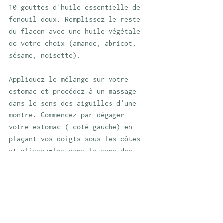
10 gouttes d'huile essentielle de 
fenouil doux. Remplissez le reste 
du flacon avec une huile végétale 
de votre choix (amande, abricot, 
sésame, noisette).
Appliquez le mélange sur votre 
estomac et procédez à un massage 
dans le sens des aiguilles d'une 
montre. Commencez par dégager 
votre estomac ( coté gauche) en 
plaçant vos doigts sous les côtes 
et glissez-les dans le sens des 
aiguilles d'une montre en 
mouvement circulaire.
Utilisation :
Effectuez cela uniquement le soir 