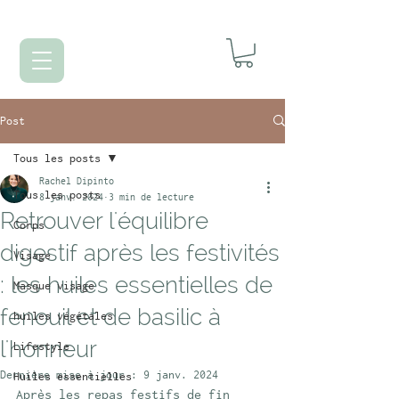
Post
Tous les posts
Rachel Dipinto
Tous les posts
8 janv. 2024
3 min de lecture
Retrouver l'équilibre
Corps
digestif après les festivités
Visage
: les huiles essentielles de
Masque visage
fenouil et de basilic à
huiles végétales
l'honneur
Lifestyle
Dernière mise à jour :
9 janv. 2024
Huiles essentielles
Après les repas festifs de fin 