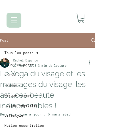
Post
Tous les posts
Rachel Dipinto
Tous les posts
27 févr. 2023
3 min de lecture
Le Yoga du visage et les
Corps
massages du visage, les
Visage
astuces beauté
Masque visage
indispensables !
huiles végétales
Dernière mise à jour :
6 mars 2023
Lifestyle
Huiles essentielles