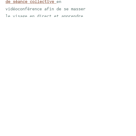
de séance collective
en 
vidéoconférence afin de se masser 
le visage en direct et apprendre 
les bases l’automassage du visage. 
Prochaine séance d’automassage du 
visage le 7 mars 20h. 
Découvrez mes massages du visage 
personnalisés de 1h
.
 Je vous masse 
pendant une heure votre visage. 
Détente assurée, visage défroissé 
et lumineux à souhait ! Réservez 
votre séance ici
Vous voulez vos formés plus en 
profondeur ? 
Je vous suggère dès 
lors de suivre les formations de 
Sylvie Lefranc.